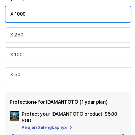
X 1000
X 250
X 100
X 50
Protection+ for IDAMANTOTO (1 year plan)
Protect your IDAMANTOTO product.
$5.00
Ad
SGD
App
Pelajari Selengkapnya
Car