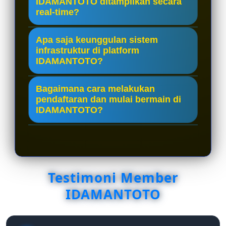
IDAMANTOTO ditampilkan secara
transparan dan algoritma yang adil.
real-time?
terpercaya. Setiap kemenangan
Di tahun 2026, banyak member kami
member, baik skala kecil maupun
yang berhasil meraih jackpot besar
Tentu saja. IDAMANTOTO
Apa saja keunggulan sistem
besar, diproses melalui sistem
melalui pasaran Toto Macau secara
menyediakan data result tercepat
infrastruktur di platform
otomatis yang menjamin dana masuk
konsisten setiap harinya.
IDAMANTOTO?
yang terhubung langsung dengan
ke rekening Anda secara utuh tanpa
pusat keluaran pasaran. Hal ini
Kami menggunakan server dengan
ada potongan atau biaya
Bagaimana cara melakukan
memastikan setiap member
teknologi terbaru yang memastikan
tersembunyi.
pendaftaran dan mulai bermain di
mendapatkan informasi angka yang
IDAMANTOTO?
akses link tetap lancar, anti-blokir,
akurat dan sah dalam hitungan detik
dan sangat responsif di perangkat
Proses pendaftaran di IDAMANTOTO
setelah hasil resmi dikeluarkan.
seluler. Selain itu, enkripsi data
sangat mudah. Anda cukup klik
tingkat tinggi kami gunakan untuk
tombol daftar, isi data diri secara
menjaga keamanan privasi setiap
valid, dan akun Anda akan langsung
Testimoni Member
member dari akses pihak ketiga.
aktif. Dengan dukungan layanan CS
IDAMANTOTO
24 jam, Anda bisa segera mulai
mengejar keberuntungan di bandar