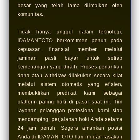
besar yang telah lama diimpikan oleh
komunitas.
Tidak hanya unggul dalam teknologi,
IDAMANTOTO berkomitmen penuh pada
kepuasan finansial member melalui
jaminan pasti bayar untuk setiap
kemenangan yang diraih. Proses penarikan
dana atau withdraw dilakukan secara kilat
melalui sistem otomatis yang efisien,
membuktikan predikat kami sebagai
platform paling hoki di pasar saat ini. Tim
layanan pelanggan profesional kami siap
mendampingi perjalanan hoki Anda selama
24 jam penuh. Segera amankan posisi
Anda di IDAMANTOTO hari ini dan rasakan